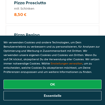
Pizza Prosciutto
mit Schinken
8,50 €
Pizza Regina
mit Schinken, Champignons und Peperoni
Wir verwenden Cookies und andere Technologien, um Dein
8,90 €
Benutzererlebnis zu verbessern und zu personalisieren, für Analysen zur
Optimierung und Werbung in Zusammenarbeit mit Dritten. Wir
verwenden unsere eigenen Cookies und Cookies von Dritten. Wenn Du
auf OK klickst, akzeptierst Du die Verwendung aller Cookies. Wir setzen
immer notwendige Cookies. Wähle
Einstellungen verwalten
, um zu
Pizza Royal
entscheiden, welche Cookies Du akzeptieren möchtest, um Deine
Präferenzen anzupassen und um weitere Informationen zu finden.
mit Schinken, Salami, Champignons,
Peperoni und Oliven
8,90 €
OK
Online Essen Bestellen
Essentielle
Pizza Romagna